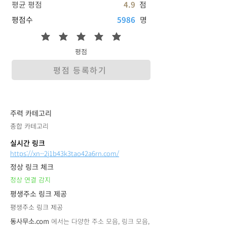
평균 평점
4.9
점
평점수
5986
명
평점
평점 등록하기
​주력 카테고리
종합 카테고리
실시간 링크
https://xn--2j1b43k3tao42a6rn.com/
정상 링크 체크
정상 연결 감지
평생주소 링크 제공
평생주소 링크 제공
동사무소.com
에서는 다양한 주소 모음, 링크 모음,