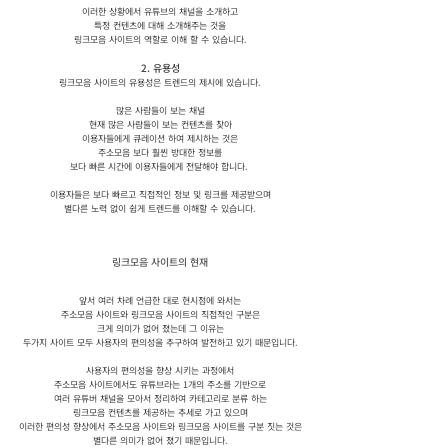
이러한 상황에서 유튜브의 채널을 소개하고
특정 컨텐츠에 대해 소개해주는 것을
링크모음 사이트의 역할로 이해 할 수 있습니다.
2. 유용성
링크모음 사이트의 유용성은 트렌드의 제시에 있습니다.
많은 사람들이 보는 채널
현재 많은 사람들이 보는 컨텐츠를 찾아
이용자들에게 큐레이션 하여 제시하는 것은
주소모음 보다 훨씬 방대한 정보를
보다 빠른 시간에 이용자들에게 전달해야 합니다.
이용자들은 보다 빠르고 직접적인 정보 및 링크를 제공받으며
별다른 노력 없이 쉽게 트렌드를
​이해할 수 있습니다.
링크모음 사이트의 현재
앞서 여러 차례 언급한 대로 현시점에 와서는
주소모음 사이트와 링크모음 사이트의 직접적인 구분은
크게 의미가 없어 졌는데 그 이유는
두가지 사이트 모두 사용자의 편의성을 추구하여 발전하고 있기 때문입니다.
사용자의 편의성을 향상 시키는 과정에서
주소모음 사이트에서도
유튜브라는 1개의 주소를 기반으로
여러 유튜버 채널을 모아서
정리하여 카테고리로 분류 하는
링크모음 컨텐츠를 제공하는 추세로 가고 있으며
이러한 편의성 향상에서 주소모음 사이트와 링크모음 사이트를 구분 짓는 것은
별다른 의미가 없어 졌기 때문입니다.