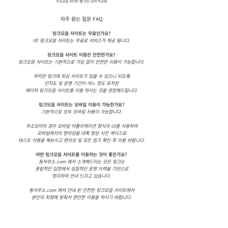
​주소모음 사이트 별 간단 요약 비교표
자주 묻는 질문 FAQ
링크모음 사이트는 무료인가요?
네! 링크모음 사이트는 무료로 서비스가 제공 됩니다.
링크모음 사이트 이용은 안전한가요?
링크모음 사이트는 기본적으로 가입 없이 안전한 이용이 가능합니다.
하지만 링크에 피싱 사이트가 있을 수 있으니 되도록
인지도 및 운영 기간이 어느 정도 유지된
메이저 링크모음 사이트를 이용 하시는 것을 권장해드립니다.
링크모음 사이트는 모바일 이용이 가능한가요?
기본적으로 모두 모바일 사용이 가능합니다.
주소모아의 경우 모바일 어플리케이션 형식의 UI를 사용하여
모바일에서의 편의성을 대폭 향상 시킨 케이스로
테스트 이용을 해보시고 편의성 및 모든 링크 확인 후 이용 바랍니다.
어떤 링크모음 사이트를 이용하는 것이 좋은가요?
동사무소.com 에서 소개해드리는 모든 링크는
중립적인 입장에서 실질적인 운영 이력을 기반으로
정리하여 안내 드리고 있습니다.
동사무소.com 에서 안내 된 안전한 링크모음 사이트에서
본인의 취향에 맞춰서 편안한 이용을 하시기 바랍니다.
링크모음 사이트의 최신 주소는 어디서 확인하나요?
동사무소.com 홈페이지 및 아래 "상세정보 및 평점 확인 하기" 버튼으로
이동하시면 실시간으로 업데이트 되는 링크모음 사이트의