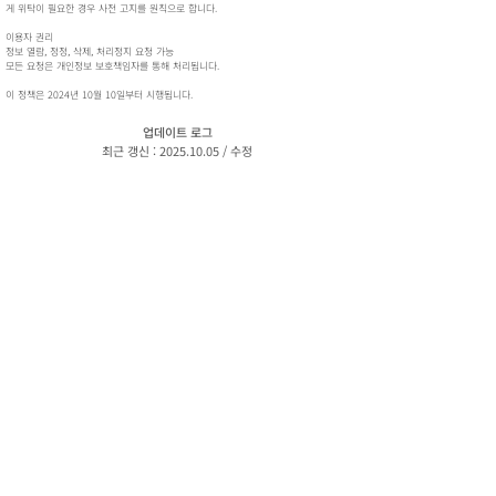
게 위탁이 필요한 경우 사전 고지를 원칙으로 합니다.
이용자 권리
정보 열람, 정정, 삭제, 처리정지 요청 가능
모든 요청은 개인정보 보호책임자를 통해 처리됩니다.
이 정책은 2024년 10월 10일부터 시행됩니다.
업데이트 로그
최근 갱신 :
2025.10.05
/ 수정
동사무소
.com
DONGSAMUSO
@2022 by Dongsamuso All rights reserved.
Design by
Plan B Design Studio
개인정보 처리방침