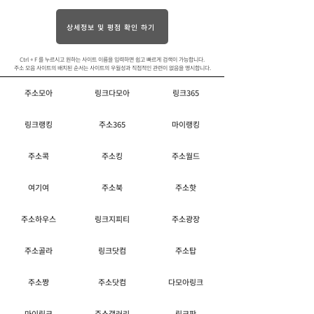
상세정보 및 평점 확인 하기
Ctrl + F 를 누르시고 원하는 사이트 이름을 입력하면 쉽고 빠르게 검색이 가능합니다.
주소 모음 사이트의 배치된 순서는 사이트의 우월성과 직접적인 관련이 없음을 명시합니다.
주소모아
링크다모아
링크365
링크랭킹
주소365
마이랭킹
주소콕
주소킹
주소월드
여기여
주소북
주소핫
주소하우스
링크지피티
주소광장
주소골라
링크닷컴
주소탑
주소짱
주소닷컴
다모아링크
마이링크
주소갤러리
링크판